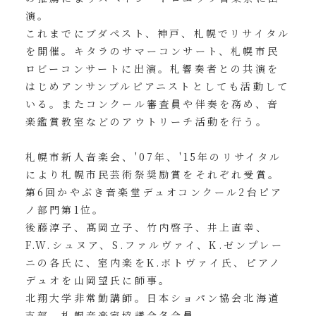
演。
これまでにブダペスト、神戸、札幌でリサイタル
を開催。キタラのサマーコンサート、札幌市民
ロビーコンサートに出演。札響奏者との共演を
はじめアンサンブルピアニストとしても活動して
いる。またコンクール審査員や伴奏を務め、音
楽鑑賞教室などのアウトリーチ活動を行う。
札幌市新人音楽会、'07年、'15年のリサイタル
により札幌市民芸術祭奨励賞をそれぞれ受賞。
第6回かやぶき音楽堂デュオコンクール2台ピア
ノ部門第1位。
後藤淳子、髙岡立子、竹内啓子、井上直幸、
F.W.シュヌア、S.ファルヴァイ、K.ゼンプレー
ニの各氏に、室内楽をK.ボトヴァイ氏、ピアノ
デュオを山岡望氏に師事。
北翔大学非常勤講師。日本ショパン協会北海道
支部、札幌音楽家協議会各会員。