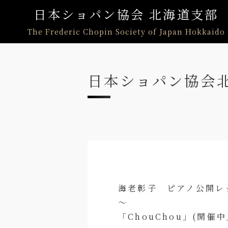
日本ショパン協会 北海道支部
The Frederic Chopin Society of Japan Hokkaido
日本ショパン協会
海老彰子 ピアノ公開レッス
～ カワ
「ChouChou」(開催中