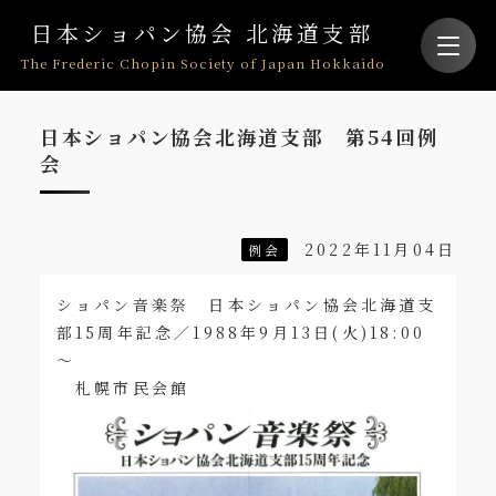
日本ショパン協会 北海道支部
The Frederic Chopin Society of Japan Hokkaido
日本ショパン協会北海道支部 第54回例
会
2022年11月04日
例会
ショパン音楽祭 日本ショパン協会北海道支
部15周年記念／1988年9月13日(火)18:00
～
札幌市民会館