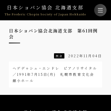
日本ショパン協会 北海道支部
The Frederic Chopin Society of Japan Hokkaido
日本ショパン協会北海道支部 第61回例
会
2022年11月04日
例会
ヘゲデゥシュ・エンドレ ピアノリサイタル
／1991年7月15日(月) 札幌市教育文化会
館小ホール