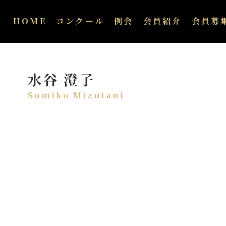
HOME
コンクール
例会
会員紹介
会員募
水谷 澄子
Sumiko Mizutani