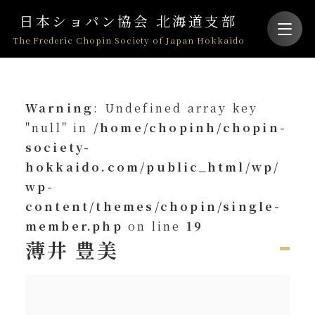
日本ショパン協会 北海道支部
The Frederic Chopin Society of Japan Hokkaido
Warning
: Undefined array key
"null" in
/home/chopinh/chopin-
society-
hokkaido.com/public_html/wp/
wp-
content/themes/chopin/single-
member.php
on line
19
薄井 豊美