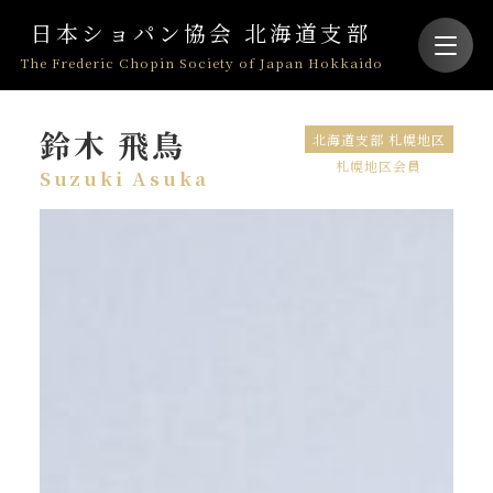
日本ショパン協会 北海道支部
The Frederic Chopin Society of Japan Hokkaido
鈴木 飛鳥
北海道支部 札幌地区
札幌地区会員
Suzuki Asuka