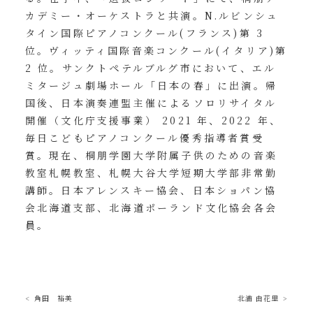
カデミー・オーケストラと共演。N.ルビンシュ
タイン国際ピアノコンクール(フランス)第 3
位。ヴィッティ国際音楽コンクール(イタリア)第
2 位。サンクトペテルブルグ市において、エル
ミタージュ劇場ホール「日本の春」に出演。帰
国後、日本演奏連盟主催によるソロリサイタル
開催（文化庁支援事業） 2021 年、2022 年、
毎日こどもピアノコンクール優秀指導者賞受
賞。現在、桐朋学園大学附属子供のための音楽
教室札幌教室、札幌大谷大学短期大学部非常勤
講師。日本アレンスキー協会、日本ショパン協
会北海道支部、北海道ポーランド文化協会各会
員。
角田 裕美
北浦 由花里