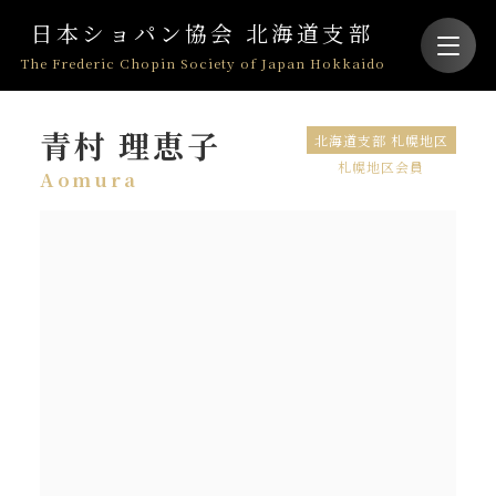
日本ショパン協会 北海道支部
The Frederic Chopin Society of Japan Hokkaido
青村 理恵子
北海道支部 札幌地区
札幌地区会員
Aomura