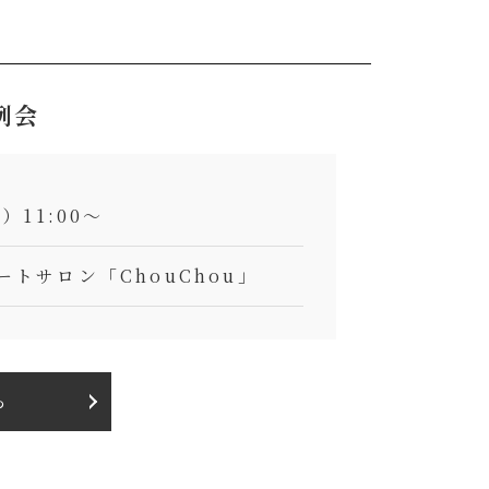
例会
）11:00～
ートサロン「ChouChou」
ら