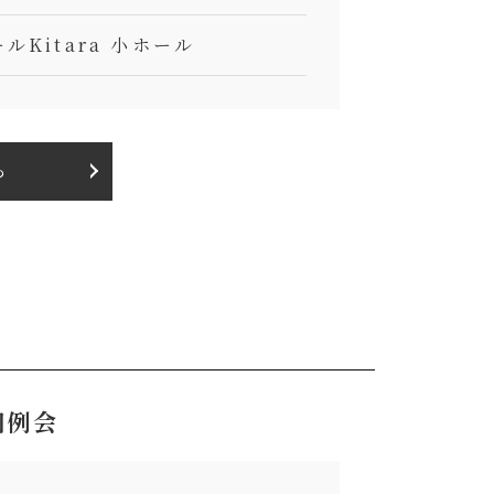
Kitara 小ホール
ら
回例会