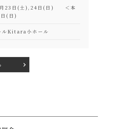
月23日(土),24日(日) ＜本
5日(日)
ルKitara小ホール
ら