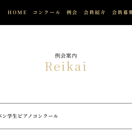
HOME
コンクール
例会
会員紹介
会員募
例会案内
Reikai
ョパン学生ピアノコンクール