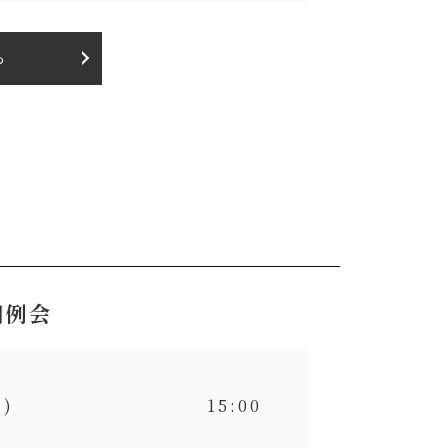
ら
回例会
21日(日) 15:00