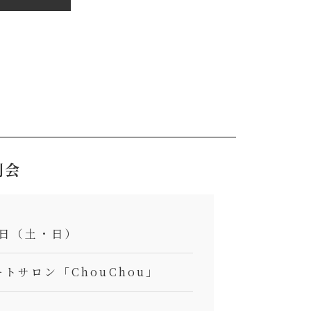
例会
14日（土・日）
トサロン「ChouChou」