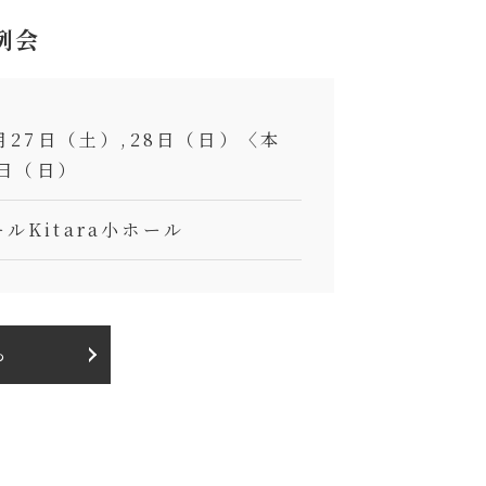
例会
月27日（土）,28日（日）〈本
9日（日）
ルKitara小ホール
ら