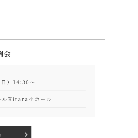
例会
日）14:30～
ルKitara小ホール
ら